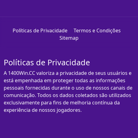
Políticas de Privacidade
Termos e Condições
Sitemap
Políticas de Privacidade
A 1400Win.CC valoriza a privacidade de seus usuários e
está empenhada em proteger todas as informações
pessoais fornecidas durante o uso de nossos canais de
comunicação. Todos os dados coletados são utilizados
exclusivamente para fins de melhoria contínua da
experiência de nossos jogadores.