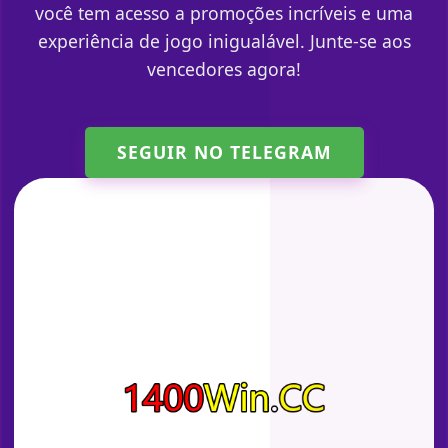
você tem acesso a promoções incríveis e uma
experiência de jogo inigualável. Junte-se aos
vencedores agora!
SEGUIR NO TELEGRAM