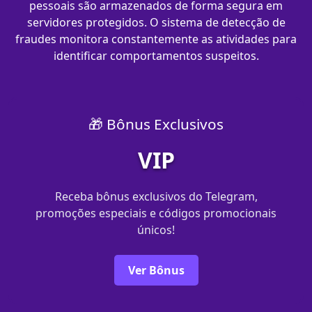
pessoais são armazenados de forma segura em
servidores protegidos. O sistema de detecção de
fraudes monitora constantemente as atividades para
identificar comportamentos suspeitos.
🎁 Bônus Exclusivos
VIP
Receba bônus exclusivos do Telegram,
promoções especiais e códigos promocionais
únicos!
Ver Bônus