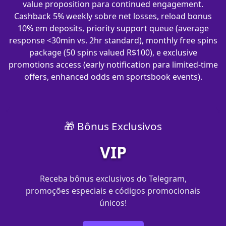
value proposition para continued engagement.
Cashback 5% weekly sobre net losses, reload bonus
10% em deposits, priority support queue (average
response <30min vs. 2hr standard), monthly free spins
package (50 spins valued R$100), e exclusive
promotions access (early notification para limited-time
offers, enhanced odds em sportsbook events).
🎁 Bônus Exclusivos
VIP
Receba bônus exclusivos do Telegram,
promoções especiais e códigos promocionais
únicos!