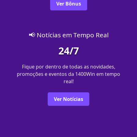
Ver Bônus
📢 Notícias em Tempo Real
24/7
Fique por dentro de todas as novidades,
promoções e eventos da 1400Win em tempo
real!
Ver Notícias