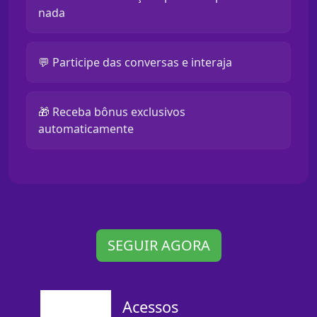
nada
💬 Participe das conversas e interaja
🎁 Receba bônus exclusivos
automaticamente
SEGUIR AGORA
Acessos