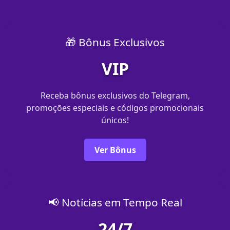
🎁 Bônus Exclusivos
VIP
Receba bônus exclusivos do Telegram,
promoções especiais e códigos promocionais
únicos!
Ver Bônus
📢 Notícias em Tempo Real
24/7