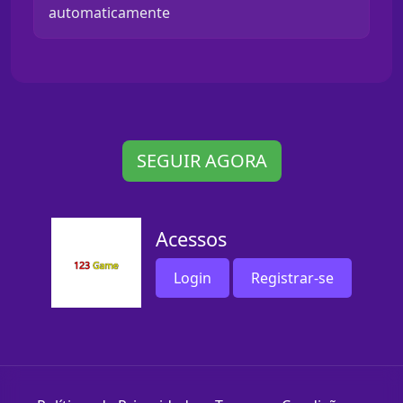
automaticamente
SEGUIR AGORA
Acessos
Login
Registrar-se