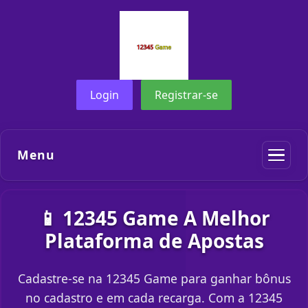
Login
Registrar-se
Menu
📱 12345 Game A Melhor
Plataforma de Apostas
Cadastre-se na 12345 Game para ganhar bônus
no cadastro e em cada recarga. Com a 12345