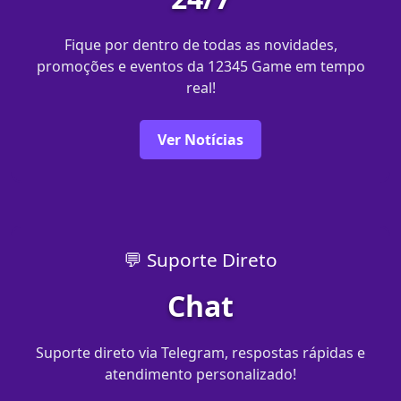
Fique por dentro de todas as novidades,
promoções e eventos da 12345 Game em tempo
real!
Ver Notícias
💬 Suporte Direto
Chat
Suporte direto via Telegram, respostas rápidas e
atendimento personalizado!