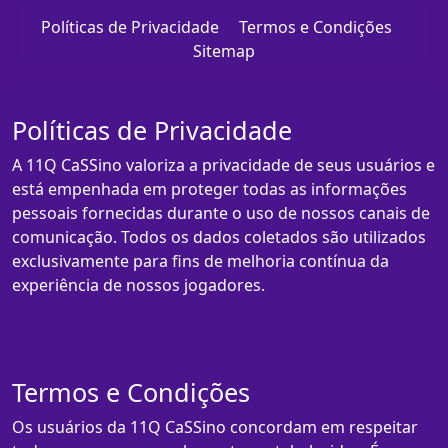
Políticas de Privacidade
Termos e Condições
Sitemap
Políticas de Privacidade
A 11Q CaSSino valoriza a privacidade de seus usuários e
está empenhada em proteger todas as informações
pessoais fornecidas durante o uso de nossos canais de
comunicação. Todos os dados coletados são utilizados
exclusivamente para fins de melhoria contínua da
experiência de nossos jogadores.
Termos e Condições
Os usuários da 11Q CaSSino concordam em respeitar