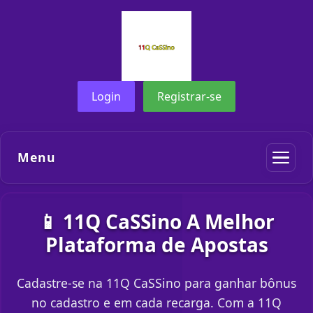
Login
Registrar-se
Menu
📱 11Q CaSSino A Melhor
Plataforma de Apostas
Cadastre-se na 11Q CaSSino para ganhar bônus
no cadastro e em cada recarga. Com a 11Q