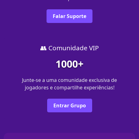
Falar Suporte
👥 Comunidade VIP
1000+
Junte-se a uma comunidade exclusiva de
jogadores e compartilhe experiências!
Entrar Grupo