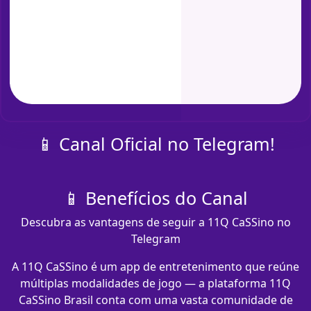
📱 Canal Oficial no Telegram!
📱 Benefícios do Canal
Descubra as vantagens de seguir a 11Q CaSSino no
Telegram
A 11Q CaSSino é um app de entretenimento que reúne
múltiplas modalidades de jogo — a plataforma 11Q
CaSSino Brasil conta com uma vasta comunidade de