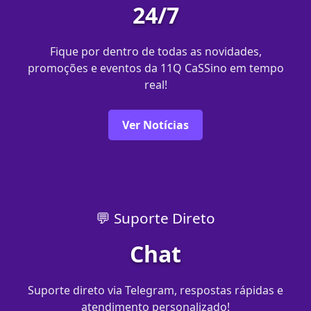
24/7
Fique por dentro de todas as novidades,
promoções e eventos da 11Q CaSSino em tempo
real!
Ver Notícias
💬 Suporte Direto
Chat
Suporte direto via Telegram, respostas rápidas e
atendimento personalizado!