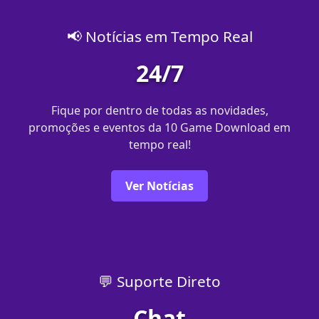
📢 Notícias em Tempo Real
24/7
Fique por dentro de todas as novidades,
promoções e eventos da 10 Game Download em
tempo real!
Ver Notícias
💬 Suporte Direto
Chat