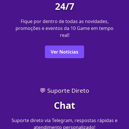
24/7
Fique por dentro de todas as novidades,
promoções e eventos da 10 Game em tempo
real!
Ver Notícias
💬 Suporte Direto
Chat
Suporte direto via Telegram, respostas rápidas e
atendimento personalizado!