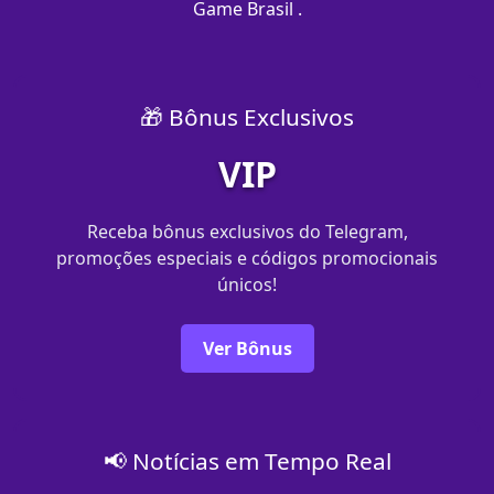
Game Brasil .
🎁 Bônus Exclusivos
VIP
Receba bônus exclusivos do Telegram,
promoções especiais e códigos promocionais
únicos!
Ver Bônus
📢 Notícias em Tempo Real