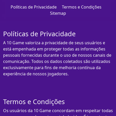
Políticas de Privacidade
Termos e Condições
Sitemap
Políticas de Privacidade
A 10 Game valoriza a privacidade de seus usuários e
está empenhada em proteger todas as informações
pessoais fornecidas durante o uso de nossos canais de
comunicação. Todos os dados coletados são utilizados
exclusivamente para fins de melhoria contínua da
experiência de nossos jogadores.
Termos e Condições
Os usuários da 10 Game concordam em respeitar todas