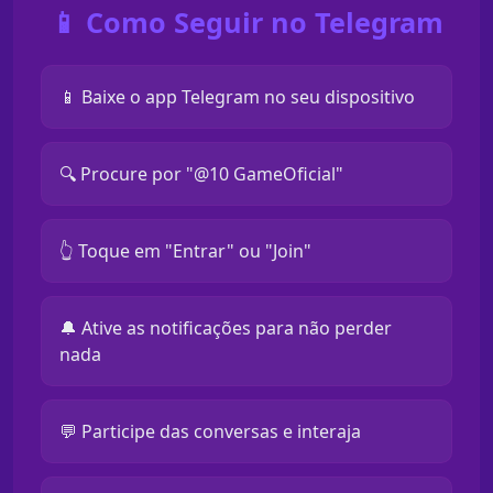
📱 Como Seguir no Telegram
📱 Baixe o app Telegram no seu dispositivo
🔍 Procure por "@10 GameOficial"
👆 Toque em "Entrar" ou "Join"
🔔 Ative as notificações para não perder
nada
💬 Participe das conversas e interaja