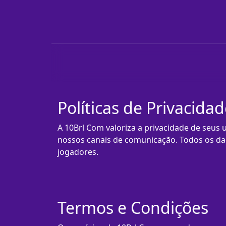
Políticas de Privacida
A 10Brl Com valoriza a privacidade de seus
nossos canais de comunicação. Todos os dad
jogadores.
Termos e Condições