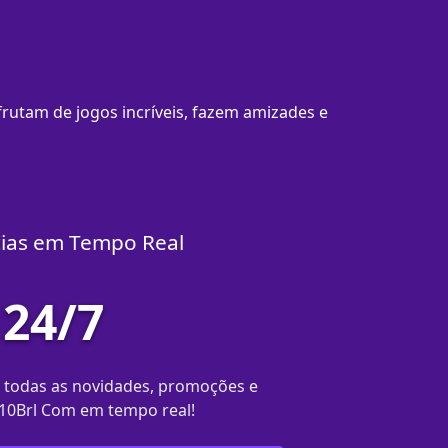
frutam de jogos incríveis, fazem amizades e
cias em Tempo Real
24/7
e todas as novidades, promoções e
 10Brl Com em tempo real!