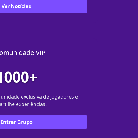
Ver Notícias
Comunidade VIP
1000+
unidade exclusiva de jogadores e
rtilhe experiências!
Entrar Grupo