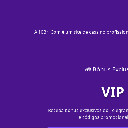
A 10Brl Com é um site de cassino profissio
🎁 Bônus Exclu
VIP
Receba bônus exclusivos do Telegra
e códigos promocionai