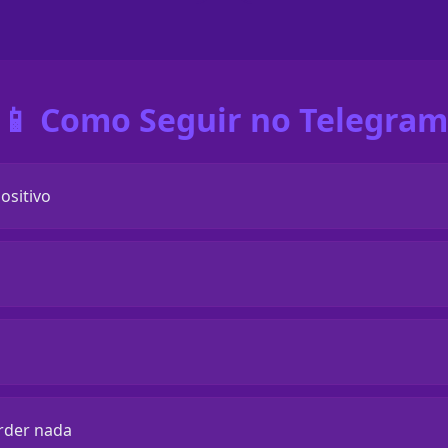
📱 Como Seguir no Telegram
ositivo
erder nada