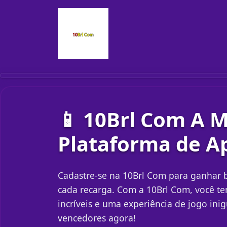
📱 10Brl Com A 
Plataforma de A
Cadastre-se na 10Brl Com para ganhar 
cada recarga. Com a 10Brl Com, você t
incríveis e uma experiência de jogo inig
vencedores agora!