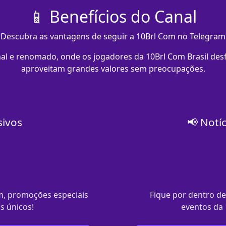
📱 Benefícios do Canal
Descubra as vantagens de seguir a 10Brl Com no Telegram
nal e renomado, onde os jogadores da 10Brl Com Brasil des
aproveitam grandes valores sem preocupações.
sivos
📢 Notí
m, promoções especiais
Fique por dentro d
s únicos!
eventos da