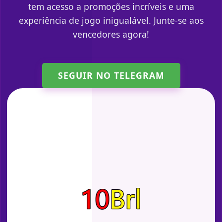
tem acesso a promoções incríveis e uma
experiência de jogo inigualável. Junte-se aos
vencedores agora!
SEGUIR NO TELEGRAM