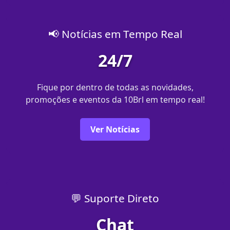
📢 Notícias em Tempo Real
24/7
Fique por dentro de todas as novidades,
promoções e eventos da 10Brl em tempo real!
Ver Notícias
💬 Suporte Direto
Chat