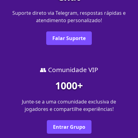
Suporte direto via Telegram, respostas rápidas e
atendimento personalizado!
Falar Suporte
👥 Comunidade VIP
1000+
Junte-se a uma comunidade exclusiva de
jogadores e compartilhe experiências!
Entrar Grupo