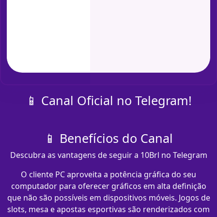
📱 Canal Oficial no Telegram!
📱 Benefícios do Canal
Descubra as vantagens de seguir a 10Brl no Telegram
O cliente PC aproveita a potência gráfica do seu
computador para oferecer gráficos em alta definição
que não são possíveis em dispositivos móveis. Jogos de
slots, mesa e apostas esportivas são renderizados com