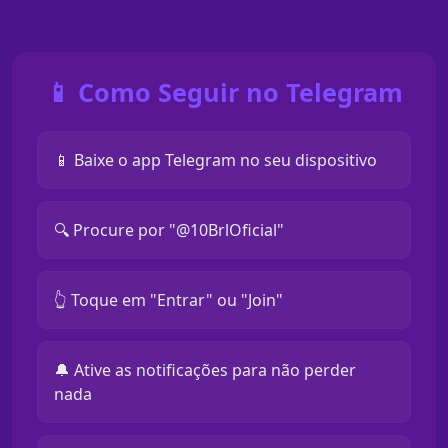
📱 Como Seguir no Telegram
📱 Baixe o app Telegram no seu dispositivo
🔍 Procure por "@10BrlOficial"
👆 Toque em "Entrar" ou "Join"
🔔 Ative as notificações para não perder
nada