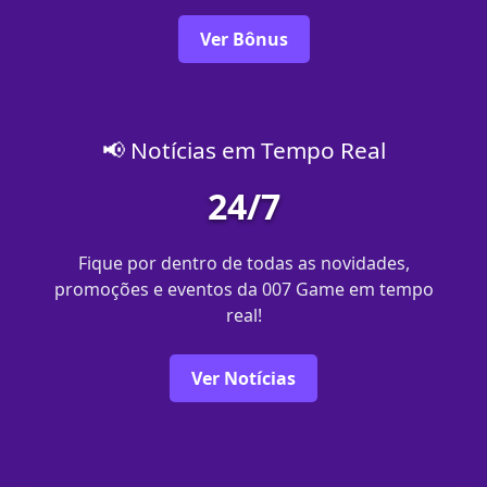
Ver Bônus
📢 Notícias em Tempo Real
24/7
Fique por dentro de todas as novidades,
promoções e eventos da 007 Game em tempo
real!
Ver Notícias