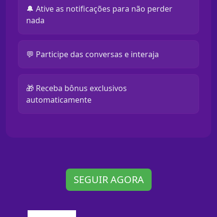
🔔 Ative as notificações para não perder
nada
💬 Participe das conversas e interaja
🎁 Receba bônus exclusivos
automaticamente
SEGUIR AGORA