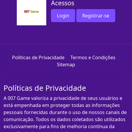
Acessos
Login
Registrar-se
Políticas de Privacidade
Termos e Condições
Sitemap
Políticas de Privacidade
A 007 Game valoriza a privacidade de seus usuários e
está empenhada em proteger todas as informações
pessoais fornecidas durante o uso de nossos canais de
comunicação. Todos os dados coletados são utilizados
exclusivamente para fins de melhoria contínua da