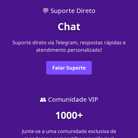
💬 Suporte Direto
Chat
Suporte direto via Telegram, respostas rápidas e
atendimento personalizado!
Falar Suporte
👥 Comunidade VIP
1000+
Junte-se a uma comunidade exclusiva de