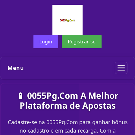
Login
Registrar-se
Menu
📱 0055Pg.Com A Melhor
Plataforma de Apostas
Cadastre-se na 0055Pg.Com para ganhar bônus
no cadastro e em cada recarga. Com a