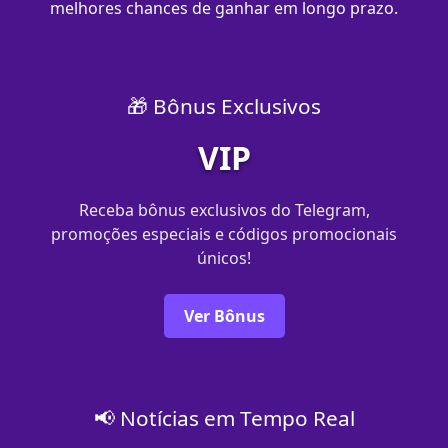
melhores chances de ganhar em longo prazo.
🎁 Bônus Exclusivos
VIP
Receba bônus exclusivos do Telegram,
promoções especiais e códigos promocionais
únicos!
Ver Bônus
📢 Notícias em Tempo Real