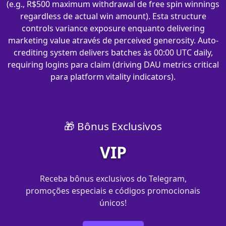
(e.g., R$500 maximum withdrawal de free spin winnings
regardless de actual win amount). Esta structure
controls variance exposure enquanto delivering
marketing value através de perceived generosity. Auto-
crediting system delivers batches às 00:00 UTC daily,
requiring logins para claim (driving DAU metrics critical
para platform vitality indicators).
🎁 Bônus Exclusivos
VIP
Receba bônus exclusivos do Telegram,
promoções especiais e códigos promocionais
únicos!