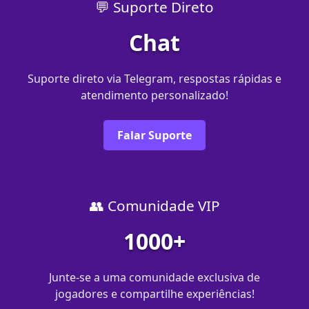
💬 Suporte Direto
Chat
Suporte direto via Telegram, respostas rápidas e
atendimento personalizado!
Falar Suporte
👥 Comunidade VIP
1000+
Junte-se a uma comunidade exclusiva de
jogadores e compartilhe experiências!