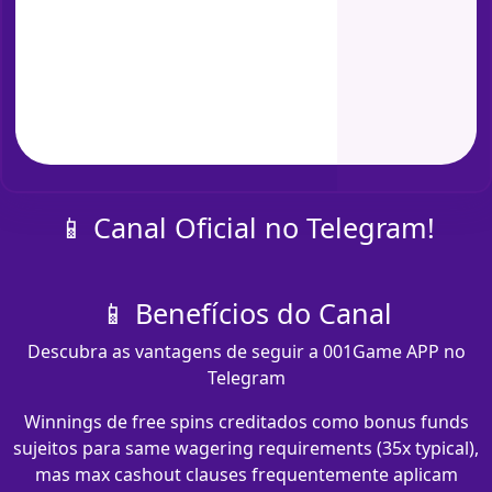
📱 Canal Oficial no Telegram!
📱 Benefícios do Canal
Descubra as vantagens de seguir a 001Game APP no
Telegram
Winnings de free spins creditados como bonus funds
sujeitos para same wagering requirements (35x typical),
mas max cashout clauses frequentemente aplicam